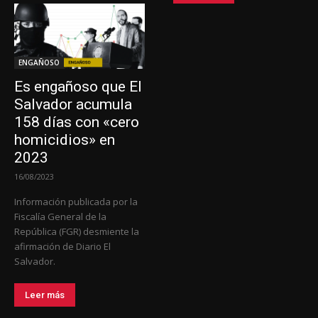
ENGAÑOSO
Es engañoso que El
Salvador acumula
158 días con «cero
homicidios» en
2023
16/08/2023
Información publicada por la
Fiscalía General de la
República (FGR) desmiente la
afirmación de Diario El
Salvador.
Leer más