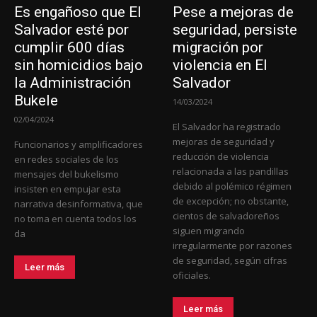
Es engañoso que El
Pese a mejoras de
Salvador esté por
seguridad, persiste
cumplir 600 días
migración por
sin homicidios bajo
violencia en El
la Administración
Salvador
Bukele
14/03/2024
02/04/2024
El Salvador ha registrado
mejoras de seguridad y
Funcionarios y amplificadores
reducción de violencia
en redes sociales de los
relacionada a las pandillas
mensajes del bukelismo
debido al polémico régimen
insisten en empujar esta
de excepción; no obstante,
narrativa desinformativa, que
cientos de salvadoreños
no toma en cuenta todos los
siguen migrando
da
irregularmente por razones
de seguridad, según cifras
Leer más
oficiales.
Leer más