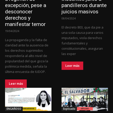
excepción, pese a
pandilleros durante
desconocer
juicios masivos
derechos y
08/04/2024
manifestar temor
El decreto 803, que da pie a
19/04/2024
una sola causa para varios
imputados, viola derechos
La propaganda y la falta de
fundamentales y
claridad ante la ausencia de
constitucionales, aseguran
los derechos suprimidos
las exper
respondería al alto nivel de
popularidad del que goza la
Leer más
polémica medida, señala la
última encuesta de IUDOP.
Leer más
ENGAÑOSO
Explicado