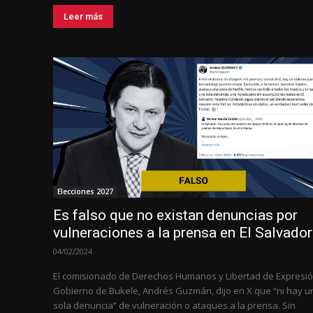
Leer más
Elecciones 2027
Es falso que no existan denuncias por
vulneraciones a la prensa en El Salvador
04/02/2024
El comisionado de Derechos Humanos y Libertad de Expresió
Gobierno de Bukele, Andrés Guzmán, dijo en X que “ni hay u
sola denuncia” de vulneración o ataques a la prensa. Sin