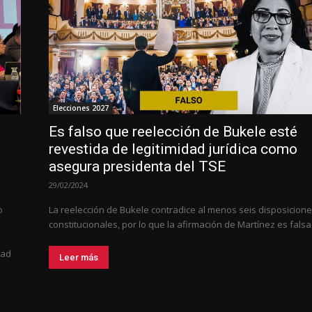
Elecciones 2027
Es falso que reelección de Bukele esté
revestida de legitimidad jurídica como
asegura presidenta del TSE
29/02/2024
o
La reelección de Bukele contradice al menos seis disposicion
constitucionales, por lo que la afirmación de Martínez es falsa
dad
Leer más