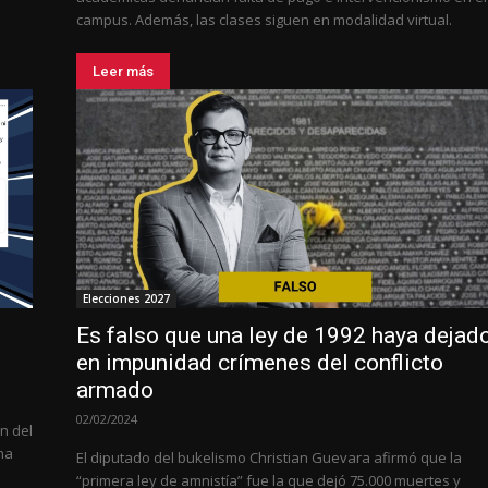
campus. Además, las clases siguen en modalidad virtual.
Leer más
Elecciones 2027
Es falso que una ley de 1992 haya dejad
en impunidad crímenes del conflicto
armado
02/02/2024
n del
na
El diputado del bukelismo Christian Guevara afirmó que la
“primera ley de amnistía” fue la que dejó 75.000 muertes y