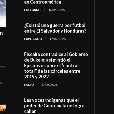
en Centroamérica
EDITORIAL
16/05/2026
¿Existió una guerra por fútbol
entre El Salvador y Honduras?
en
EXPLICADO
17/07/2026
Fiscalía contradice al Gobierno
de Bukele: así mintió el
Ejecutivo sobre el “control
osto
total” de las cárceles entre
2019 y 2022
a
ma
FALSO
17/06/2026
Las voces indígenas que el
poder de Guatemala no logra
callar