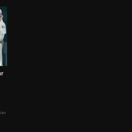
or
n
rían