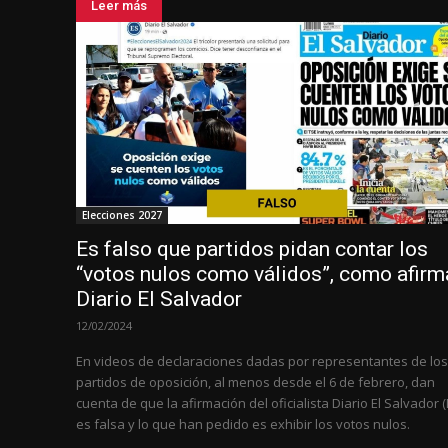
Leer más
Elecciones 2027
Es falso que partidos pidan contar los
“votos nulos como válidos”, como afirm
Diario El Salvador
12/02/2024
En videos de declaraciones dadas por representantes de los
partidos de oposición, al menos desde el 6 de febrero, dan
cuenta de que la afirmación del oficialista Diario El Salvador 
es falsa y lo que han pedido es exhibir los votos nulos.