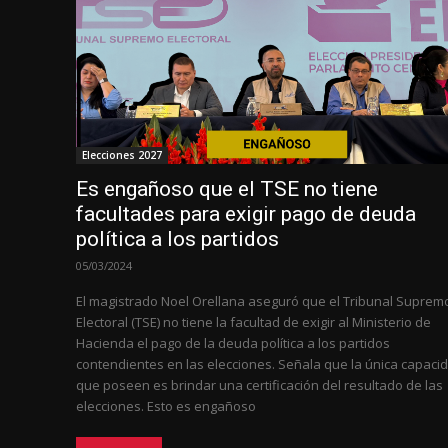
Elecciones 2027
Es engañoso que el TSE no tiene
facultades para exigir pago de deuda
política a los partidos
05/03/2024
El magistrado Noel Orellana aseguró que el Tribunal Suprem
Electoral (TSE) no tiene la facultad de exigir al Ministerio de
Hacienda el pago de la deuda política a los partidos
contendientes en las elecciones. Señala que la única capaci
que poseen es brindar una certificación del resultado de las
elecciones. Esto es engañoso