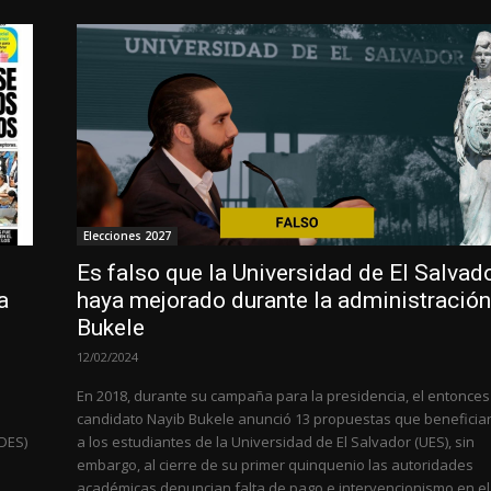
Elecciones 2027
Es falso que la Universidad de El Salvad
a
haya mejorado durante la administració
Bukele
12/02/2024
En 2018, durante su campaña para la presidencia, el entonces
candidato Nayib Bukele anunció 13 propuestas que beneficia
(DES)
a los estudiantes de la Universidad de El Salvador (UES), sin
embargo, al cierre de su primer quinquenio las autoridades
académicas denuncian falta de pago e intervencionismo en el