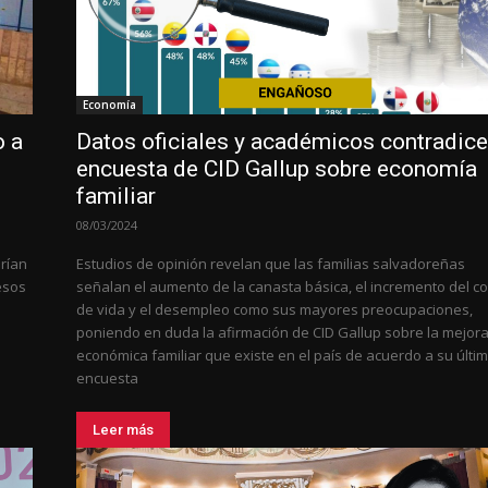
Economía
o a
Datos oficiales y académicos contradic
encuesta de CID Gallup sobre economía
familiar
08/03/2024
rían
Estudios de opinión revelan que las familias salvadoreñas
esos
señalan el aumento de la canasta básica, el incremento del c
de vida y el desempleo como sus mayores preocupaciones,
poniendo en duda la afirmación de CID Gallup sobre la mejor
económica familiar que existe en el país de acuerdo a su últi
encuesta
Leer más