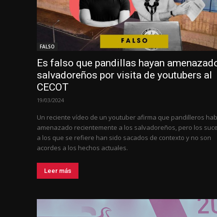
FALSO
Es falso que pandillas hayan amenazad
salvadoreños por visita de youtubers al
CECOT
19/03/2024
Un reciente vídeo de un youtuber afirma que pandilleros hab
amenazado recientemente a los salvadoreños, pero los suc
a los que se refiere han sido sacados de contexto y no son
acordes a los hechos actuales.
Leer más