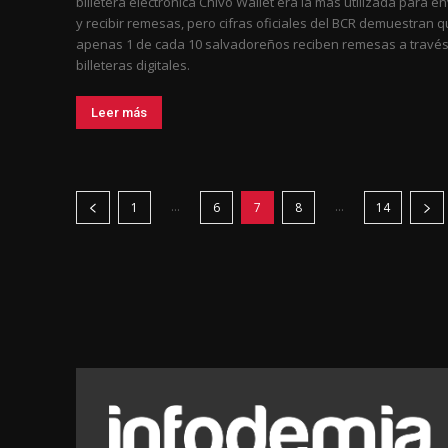
billetera electrónica Chivo Wallet era la más utilizada para en
y recibir remesas, pero cifras oficiales del BCR demuestran 
apenas 1 de cada 10 salvadoreños reciben remesas a travé
billeteras digitales.
Leer más
...
...
1
6
7
8
14