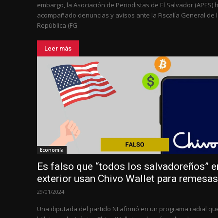
embargo, la Asociación de Periodistas de El Salvador (APES) 
acompañado denuncias y avisos ante la Fiscalía General de 
República (FG
Leer más
Economía
Es falso que “todos los salvadoreños” e
exterior usan Chivo Wallet para remesas
29/01/2024
Una diputada del partido NI afirmó en un programa radial que