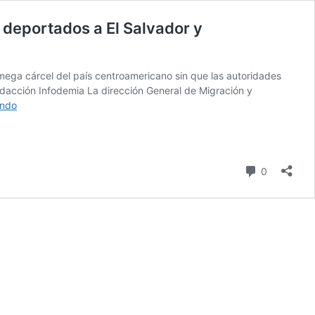
 deportados a El Salvador y
ga cárcel del país centroamericano sin que las autoridades
acción Infodemia La dirección General de Migración y
Dirección
endo
de
migración
se
declara
comentari
0
incompetente
para
informar
sobre
venezolanos
deportados
a
El
Salvador
y