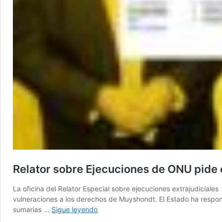
Relator sobre Ejecuciones de ONU pide
La oficina del Relator Especial sobre ejecuciones extrajudiciale
vulneraciones a los derechos de Muyshondt. El Estado ha respon
Relator
sumarias …
Sigue leyendo
sobre