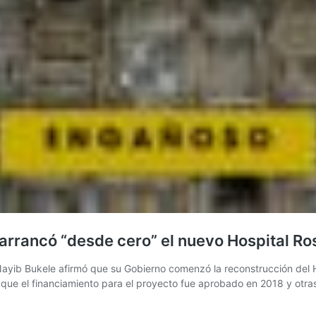
arrancó “desde cero” el nuevo Hospital Ro
 Nayib Bukele afirmó que su Gobierno comenzó la reconstrucción del
 que el financiamiento para el proyecto fue aprobado en 2018 y otra