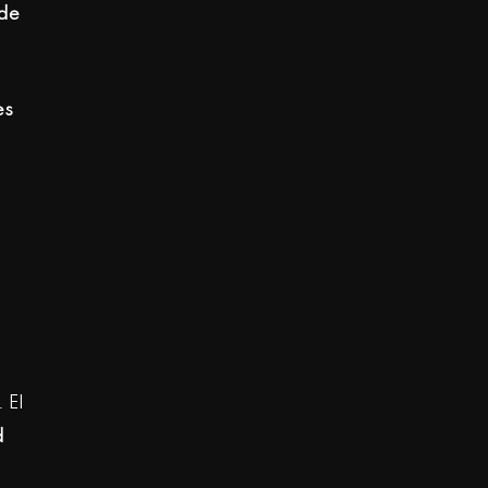
sde
es
 El
d