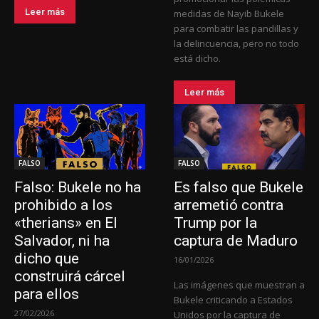
Leer más
medidas de Nayib Bukele
para combatir las pandillas y
la delincuencia, pero no todo
está dicho.
Leer más
FALSO
FALSO
Falso: Bukele no ha
Es falso que Bukele
prohibido a los
arremetió contra
«therians» en El
Trump por la
Salvador, ni ha
captura de Maduro
dicho que
16/01/2026
construirá cárcel
Las imágenes que muestran a
para ellos
Bukele criticando a Estados
27/02/2026
Unidos por la captura de