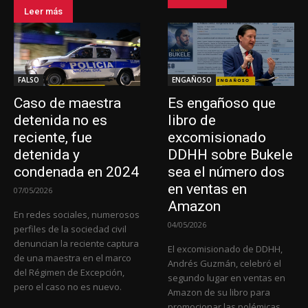
Leer más
FALSO
ENGAÑOSO
Caso de maestra
Es engañoso que
detenida no es
libro de
reciente, fue
excomisionado
detenida y
DDHH sobre Bukele
condenada en 2024
sea el número dos
en ventas en
07/05/2026
Amazon
En redes sociales, numerosos
04/05/2026
perfiles de la sociedad civil
denuncian la reciente captura
El excomisionado de DDHH,
de una maestra en el marco
Andrés Guzmán, celebró el
del Régimen de Excepción,
segundo lugar en ventas en
pero el caso no es nuevo.
Amazon de su libro para
promocionar las polémicas