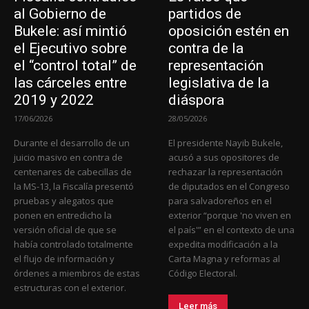
al Gobierno de
partidos de
Bukele: así mintió
oposición estén en
el Ejecutivo sobre
contra de la
el “control total” de
representación
las cárceles entre
legislativa de la
2019 y 2022
diáspora
17/06/2026
28/05/2026
Durante el desarrollo de un
El presidente Nayib Bukele,
juicio masivo en contra de
acusó a sus opositores de
centenares de cabecillas de
rechazar la representación
la MS-13, la Fiscalía presentó
de diputados en el Congreso
pruebas y alegatos que
para salvadoreños en el
ponen en entredicho la
exterior “porque 'no viven en
versión oficial de que se
el país'” en el contexto de una
había controlado totalmente
expedita modificación a la
el flujo de información y
Carta Magna y reformas al
órdenes a miembros de estas
Código Electoral.
estructuras con el exterior.
Leer más