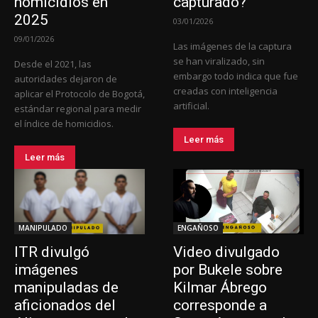
homicidios en
capturado?
2025
03/01/2026
09/01/2026
Las imágenes de la captura
se han viralizado, sin
Desde el 2021, las
embargo todo indica que fue
autoridades dejaron de
creadas con inteligencia
aplicar el Protocolo de Bogotá,
artificial.
estándar regional para medir
el índice de homicidios.
Leer más
Leer más
MANIPULADO
ENGAÑOSO
ITR divulgó
Video divulgado
imágenes
por Bukele sobre
manipuladas de
Kilmar Ábrego
aficionados del
corresponde a