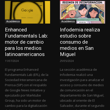
Académico
Académico
Enhanced
Infodemia realiza
Fundamentals Lab:
estudio sobre
motor de cambio
consumo de
para los medios
medios en San
latinoamericanos
Miguel
11/07/2024
29/05/2024
El programa Enhanced
La sección académica de
Fundamentals Lab (EFL), de la
Infodemia realizó una
Sociedad Interamericana de
investigación para analizar el
Prensa (SIP) con el respaldo
acceso y consumo de medios
de Google News Initiative y
de comunicación en el
ejecutado por Marktube
departamento de San Miguel,
Group, ha sido un motor de
ubicado al oriente de El
cambio para la digitalización
Salvador, durante el segundo