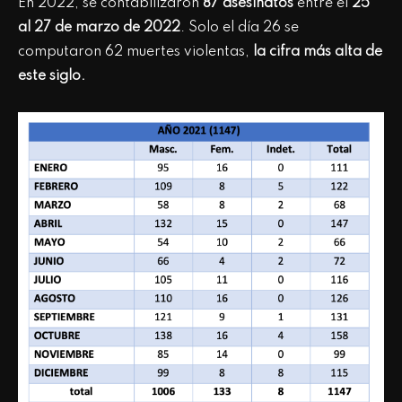
En 2022, se contabilizaron
87 asesinatos
entre el
25
al 27 de marzo de 2022
. Solo el día 26 se
computaron 62 muertes violentas,
la cifra más alta de
este siglo.