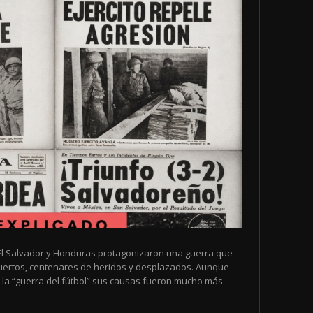
de El Salvador y Honduras protagonizaron una guerra que
muertos, centenares de heridos y desplazados. Aunque
la “guerra del fútbol” sus causas fueron mucho más