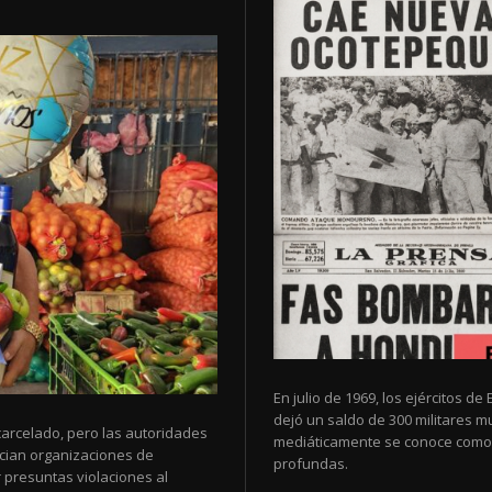
En julio de 1969, los ejércitos 
dejó un saldo de 300 militares 
arcelado, pero las autoridades
mediáticamente se conoce como 
cian organizaciones de
profundas.
 presuntas violaciones al