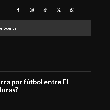
onócenos
rra por fútbol entre El
duras?