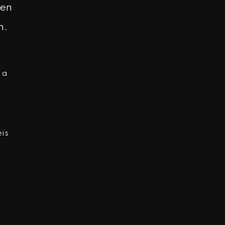
 en
n.
 a
eis