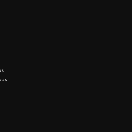
as
vas