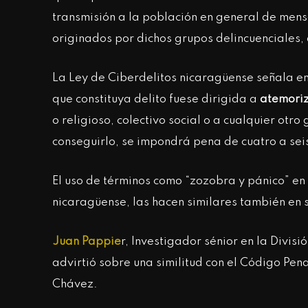
transmisión a la población en general de men
originados por dichos grupos delincuenciales,
La Ley de Ciberdelitos nicaragüense señala en 
que constituya delito fuese dirigida a
atemori
o religioso, colectivo social o a cualquier ot
conseguirlo, se impondrá pena de cuatro a seis
El uso de términos como “zozobra y pánico” en 
nicaragüense, las hacen similares también en
Juan Pappie
r, Investigador sénior en la Divi
advirtió sobre una similitud con el Código P
Chávez.