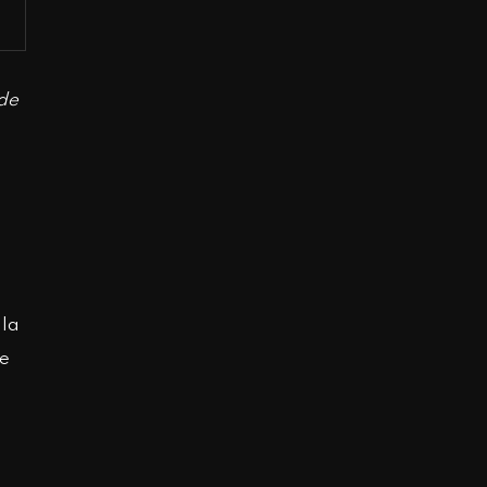
 de
 la
de