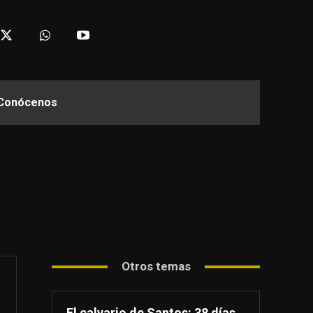
Conócenos
Otros temas
El calvario de Santos: 38 días