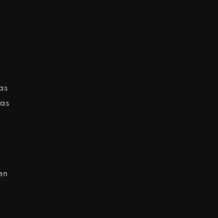
as
tas
en