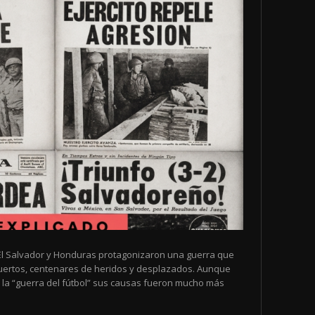
de El Salvador y Honduras protagonizaron una guerra que
muertos, centenares de heridos y desplazados. Aunque
la “guerra del fútbol” sus causas fueron mucho más