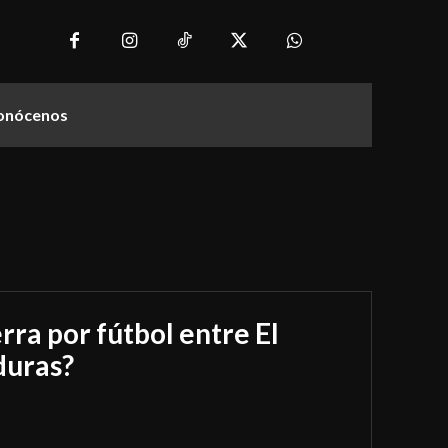
onócenos
rra por fútbol entre El
duras?