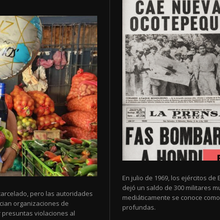
En julio de 1969, los ejércitos 
dejó un saldo de 300 militares 
arcelado, pero las autoridades
mediáticamente se conoce como 
cian organizaciones de
profundas.
 presuntas violaciones al