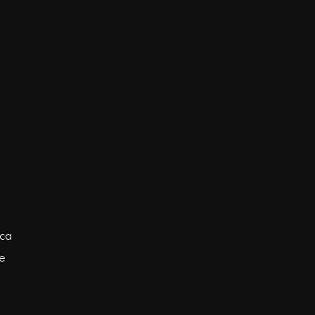
ica
e