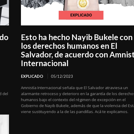
ldo
Esto ha hecho Nayib Bukele con
los derechos humanos en El
Salvador, de acuerdo con Amnist
Internacional
EXPLICADO
05/12/2023
Amnistía Internacional señala que El Salvador atraviesa un
d del
alarmante retroceso y deterioro en la garantía de los derecho
humanos bajo el contexto del régimen de excepción en el
Gobierno de Nayib Bukele, además de que la violencia del Es
viene sustituyendo a la de las pandillas. Acá te explicamos.