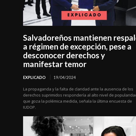
Salvadoreños mantienen respa
a régimen de excepción, pese a
desconocer derechos y
manifestar temor
EXPLICADO
19/04/2024
La propaganda y la falta de claridad ante la ausencia de los
derechos suprimidos respondería al alto nivel de popularida
que goza la polémica medida, señala la última encuesta de
IUDOP.