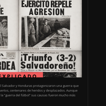
de El Salvador y Honduras protagonizaron una guerra que
muertos, centenares de heridos y desplazados. Aunque
la “guerra del fútbol” sus causas fueron mucho más