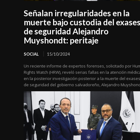
Señalan irregularidades en la
muerte bajo custodia del exase
de seguridad Alejandro
Muyshondt: peritaje
SOCIAL
15/10/2024
Un reciente informe de expertos forenses, solicitado por H
Rights Watch (HRW), reveló serias fallas en la atención médic
en la posterior investigación posterior a la muerte del exase
de seguridad del gobierno salvadoreño, Alejandro Muyshond