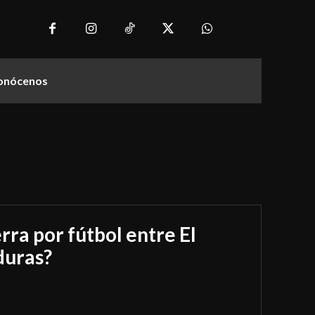
onócenos
rra por fútbol entre El
duras?