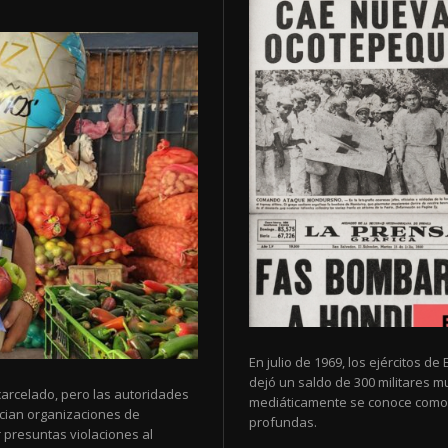
En julio de 1969, los ejércitos 
dejó un saldo de 300 militares 
arcelado, pero las autoridades
mediáticamente se conoce como 
cian organizaciones de
profundas.
 presuntas violaciones al