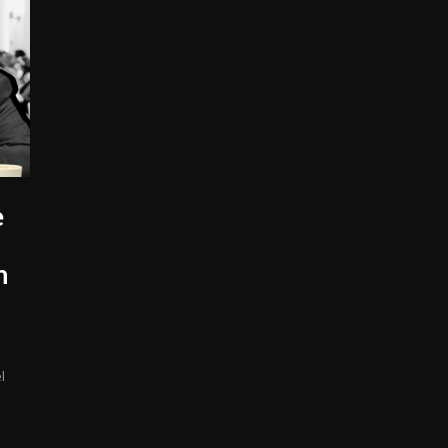
e
n
l