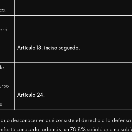
zca.
berá
Artículo 13, inciso segundo.
le,
urso
Artículo 24.
s.
 dijo desconocer en qué consiste el derecho a la defensa
anifestó conocerlo, además, un 78.8% señaló que no sabí