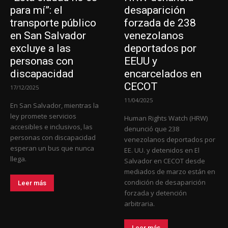
para mí”: el
desaparición
transporte público
forzada de 238
en San Salvador
venezolanos
excluye a las
deportados por
personas con
EEUU y
discapacidad
encarcelados en
CECOT
17/12/2025
11/04/2025
En San Salvador, mientras la
ley promete servicios
Human Rights Watch (HRW)
accesibles e inclusivos, las
denunció que 238
personas con discapacidad
venezolanos deportados por
esperan un bus que nunca
EE. UU. y detenidos en El
llega.
Salvador en CECOT desde
mediados de marzo están en
condición de desaparición
Leer más
forzada y detención
arbitraria.
Leer más