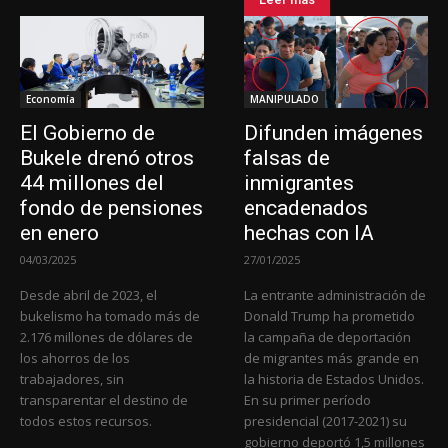
Economía
MANIPULADO
El Gobierno de
Difunden imágenes
Bukele drenó otros
falsas de
44 millones del
inmigrantes
fondo de pensiones
encadenados
en enero
hechas con IA
04/03/2025
27/01/2025
Desde abril de 2023, el
La entrante administración de
bukelismo ha tomado más de
Donald Trump ha prometido
2.176 millones de dólares de
la campaña de deportación
los ahorros de los
de migrantes más grande en
trabajadores, sin
la historia de Estados Unidos.
transparentar el destino de
En su primer período
todos estos recursos.
presidencial (2017-2021) su
gobierno deportó 1,5 millones