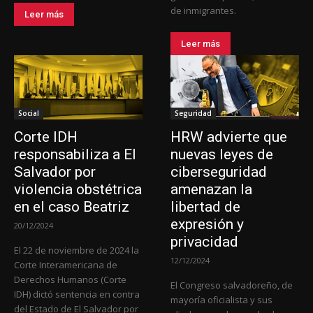
de inmigrantes.
Leer más
Leer más
Social
Seguridad
Corte IDH
HRW advierte que
responsabiliza a El
nuevas leyes de
Salvador por
ciberseguridad
violencia obstétrica
amenazan la
en el caso Beatriz
libertad de
expresión y
20/12/2024
privacidad
El 22 de noviembre de 2024 la
12/12/2024
Corte Interamericana de
Derechos Humanos (Corte
El Congreso salvadoreño, de
IDH) dictó sentencia en contra
mayoría oficialista y sus
del Estado de El Salvador por