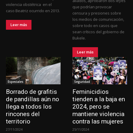
aliados, aprobaron dos leyes
violencia obstétrica en el
que podrían provocar
caso Beatriz ocurrido en 2013.
censura y presiones sobre
los medios de comunicación,
Leer más
sobre todo en casos que
sean críticos del gobierno de
Bukele.
Leer más
Especiales
Seguridad
Borrado de grafitis
Feminicidios
de pandillas aún no
tienden a la baja en
llega a todos los
2024, pero se
rincones del
mantiene violencia
territorio
contra las mujeres
27/11/2024
25/11/2024