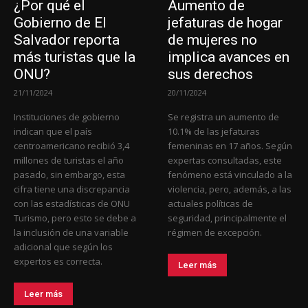
¿Por qué el
Aumento de
Gobierno de El
jefaturas de hogar
Salvador reporta
de mujeres no
más turistas que la
implica avances en
ONU?
sus derechos
21/11/2024
20/11/2024
Instituciones de gobierno
Se registra un aumento de
indican que el país
10.1% de las jefaturas
centroamericano recibió 3,4
femeninas en 17 años. Según
millones de turistas el año
expertas consultadas, este
pasado, sin embargo, esta
fenómeno está vinculado a la
cifra tiene una discrepancia
violencia, pero, además, a las
con las estadísticas de ONU
actuales políticas de
Turismo, pero esto se debe a
seguridad, principalmente el
la inclusión de una variable
régimen de excepción.
adicional que según los
expertos es correcta.
Leer más
Leer más