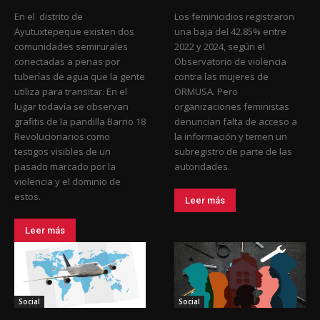
En el distrito de
Los feminicidios registraron
Ayutuxtepeque existen dos
una baja del 42.85% entre
comunidades semirurales
2022 y 2024, según el
conectadas a penas por
Observatorio de violencia
tuberías de agua que la gente
contra las mujeres de
utiliza para transitar. En el
ORMUSA. Pero
lugar todavía se observan
organizaciones feministas
grafitis de la pandilla Barrio 18
denuncian falta de acceso a
Revolucionarios como
la información y temen un
testigos visibles de un
subregistro de parte de las
pasado marcado por la
autoridades.
violencia y el dominio de
estos.
Leer más
Leer más
Social
Social