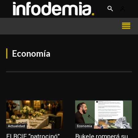
Economía
Actualidad
Economía
El BCIE “patrocinó”
Bukele romperá su