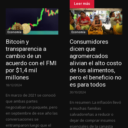
Leer más
Economía
Economía
Bitcoin y
Consumidores
transparencia a
dicen que
cambio de un
agromercados
acuerdo con el FMI
alivian el alto costo
por $1,4 mil
de los alimentos,
millones
pero el beneficio no
es para todos
18/12/2024
30/10/2024
En marzo de 2021 se conoció
que ambas partes
En resumen: La inflación llevó
negociaban un paquete, pero
a muchas familias
en septiembre de ese año las
salvadoreñas a reducir o
conversaciones se
dejar de comprar insumos
entramparon luego que el
esenciales de la canasta