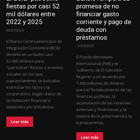
fiestas por casi 52
promesa de no
mil dólares entre
financiar gasto
2022 y 2025
corriente y pago de
deuda con
09/07/2025
préstamos
El Banco Centroamericano de
11/04/2025
Integración Económica (BCIE)
destinó en un lustro casi
El Fondo Monetario
52.000 dólares para
Internacional (FMI) y el
“patrocinar” fiestas o eventos
Gobierno de El Salvador
sociales en los que
llegaron a un acuerdo por
supuestamente se buscaba
1.400 millones de dólares
estrechar los lazos y la
para el fortalecimiento de las
cooperación, según datos de
finanzas públicas, la
la institución financiera
acumulación de las reservas
obtenidos por Infodemia.
externas y financieras y la
mejora de la gobernanza y la
Leer más
transparencia.
Leer más