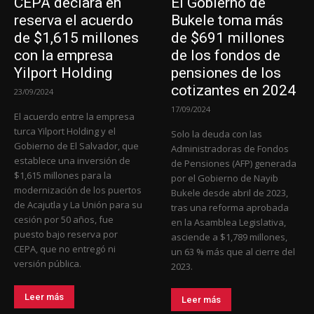
CEPA declara en
El Gobierno de
reserva el acuerdo
Bukele toma más
de $1,615 millones
de $691 millones
con la empresa
de los fondos de
Yilport Holding
pensiones de los
cotizantes en 2024
23/09/2024
17/09/2024
El acuerdo entre la empresa
turca Yilport Holding y el
Solo la deuda con las
Gobierno de El Salvador, que
Administradoras de Fondos
establece una inversión de
de Pensiones (AFP) generada
$1,615 millones para la
por el Gobierno de Nayib
modernización de los puertos
Bukele desde abril de 2023,
de Acajutla y La Unión para su
tras una reforma aprobada
cesión por 50 años, fue
en la Asamblea Legislativa,
puesto bajo reserva por
asciende a $1,789 millones,
CEPA, que no entregó ni
un 63 % más que al cierre del
versión pública.
2023.
Leer más
Leer más