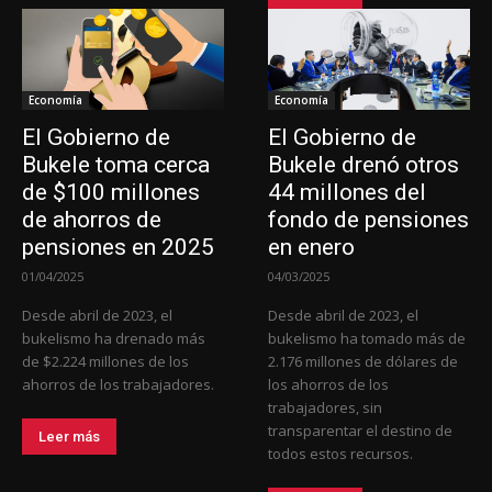
Economía
Economía
El Gobierno de
El Gobierno de
Bukele toma cerca
Bukele drenó otros
de $100 millones
44 millones del
de ahorros de
fondo de pensiones
pensiones en 2025
en enero
01/04/2025
04/03/2025
Desde abril de 2023, el
Desde abril de 2023, el
bukelismo ha drenado más
bukelismo ha tomado más de
de $2.224 millones de los
2.176 millones de dólares de
ahorros de los trabajadores.
los ahorros de los
trabajadores, sin
transparentar el destino de
Leer más
todos estos recursos.