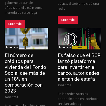
gobierno de Bukele
básica. El Gobierno creó una
oficializara el bitcóin como
red...
moneda de curso legal.
Leer más
Leer más
Economía
Economía
El número de
Es falso que el BCR
créditos para
lanzó plataforma
vivienda del Fondo
para invertir en el
Social cae más de
banco, autoridades
un 18% en
alertan de estafa
comparación con
25/09/2024
2023
En las redes sociales,
26/09/2024
principalmente en Facebook,
circulan videos y
En medio de la polémica por