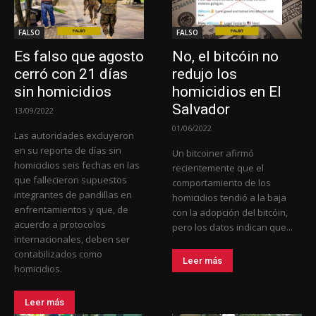
FALSO
FALSO
Es falso que agosto
No, el bitcóin no
cerró con 21 días
redujo los
sin homicidios
homicidios en El
Salvador
13/09/2022
01/06/2022
Las autoridades excluyeron
en su reporte de días sin
Un bitcoiner afirmó
homicidios seis fechas en las
recientemente que el
que fallecieron supuestos
comportamiento de los
integrantes de pandillas en
homicidios tendió a la baja
enfrentamientos y que, de
con la adopción del bitcóin,
acuerdo a protocolos
pero los datos indican que...
internacionales, deben ser
contabilizados como
Leer más
homicidios.
Leer más