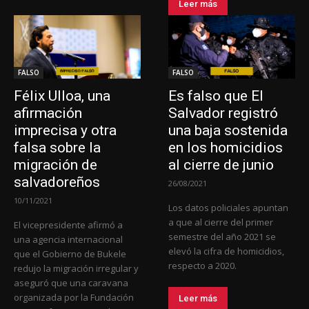
Leer más
FALSO
FALSO
Félix Ulloa, una
Es falso que El
afirmación
Salvador registró
imprecisa y otra
una baja sostenida
falsa sobre la
en los homicidios
migración de
al cierre de junio
salvadoreños
26/08/2021
10/11/2021
Los datos policiales apuntan
a que al cierre del primer
El vicepresidente afirmó a
semestre del año 2021 se
una agencia internacional
elevó la cifra de homicidios,
que el Gobierno de Bukele
respecto a 2020.
redujo la migración irregular y
aseguró que una caravana
organizada por la Fundación
Leer más