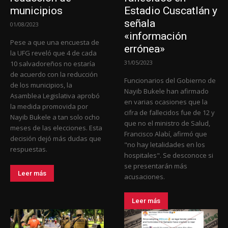
municipios
Estadio Cuscatlán y
señala
01/08/2023
«información
Pese a que una encuesta de
errónea»
la UFG reveló que 4 de cada
31/05/2023
10 salvadoreños no estaría
de acuerdo con la reducción
Funcionarios del Gobierno de
de los municipios, la
Nayib Bukele han afirmado
Asamblea Legislativa aprobó
en varias ocasiones que la
la medida promovida por
cifra de fallecidos fue de 12 y
Nayib Bukele a tan solo ocho
que no el ministro de Salud,
meses de las elecciones. Esta
Francisco Alabí, afirmó que
decisión dejó más dudas que
"no hay letalidades en los
respuestas.
hospitales". Se desconoce si
se presentarán más
Leer más
acusaciones.
Leer más