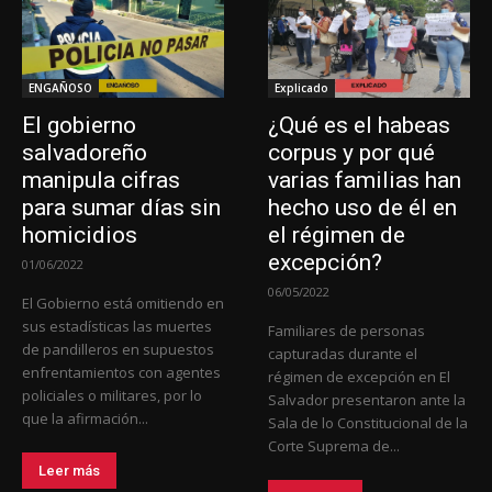
ENGAÑOSO
Explicado
El gobierno
¿Qué es el habeas
salvadoreño
corpus y por qué
manipula cifras
varias familias han
para sumar días sin
hecho uso de él en
homicidios
el régimen de
excepción?
01/06/2022
06/05/2022
El Gobierno está omitiendo en
sus estadísticas las muertes
Familiares de personas
de pandilleros en supuestos
capturadas durante el
enfrentamientos con agentes
régimen de excepción en El
policiales o militares, por lo
Salvador presentaron ante la
que la afirmación...
Sala de lo Constitucional de la
Corte Suprema de...
Leer más