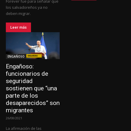
Forever fue para señalar que
los salvadoreños ya no
deben migrar.
Leer más
ENGAÑOSO
Engañoso:
funcionarios de
seguridad
sostienen que “una
parte de los
desaparecidos” son
migrantes
26/08/2021
La afirmación de las