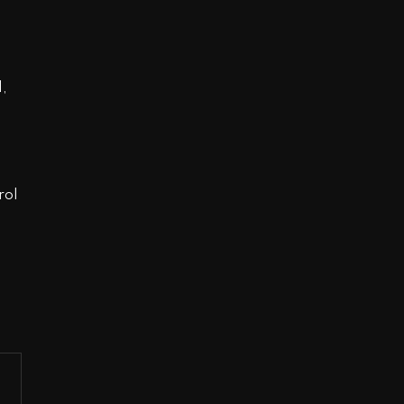
l,
rol