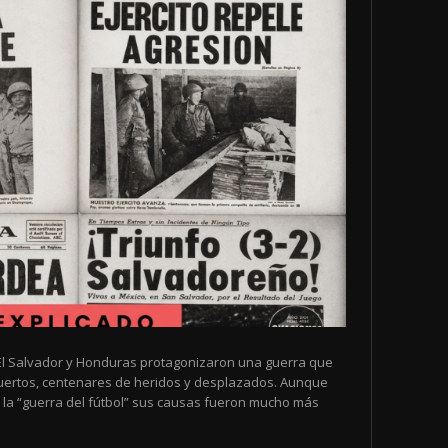
de El Salvador y Honduras protagonizaron una guerra que
muertos, centenares de heridos y desplazados. Aunque
la “guerra del fútbol” sus causas fueron mucho más