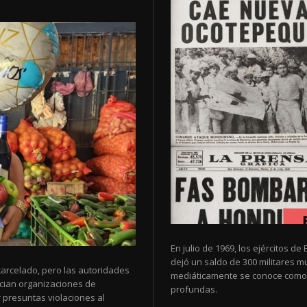
En julio de 1969, los ejércitos 
dejó un saldo de 300 militares 
arcelado, pero las autoridades
mediáticamente se conoce como 
cian organizaciones de
profundas.
 presuntas violaciones al