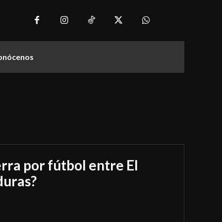
onócenos
rra por fútbol entre El
duras?