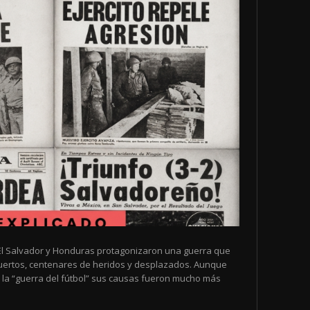
de El Salvador y Honduras protagonizaron una guerra que
muertos, centenares de heridos y desplazados. Aunque
la “guerra del fútbol” sus causas fueron mucho más