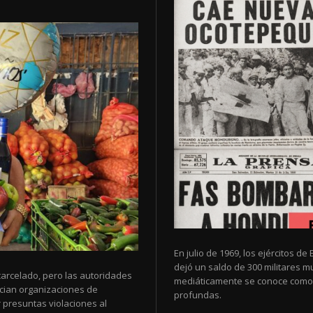
En julio de 1969, los ejércitos 
dejó un saldo de 300 militares 
arcelado, pero las autoridades
mediáticamente se conoce como 
cian organizaciones de
profundas.
 presuntas violaciones al