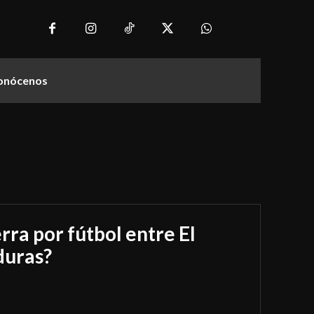
onócenos
rra por fútbol entre El
duras?