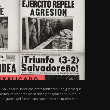
de El Salvador y Honduras protagonizaron una guerra que
muertos, centenares de heridos y desplazados. Aunque
la “guerra del fútbol” sus causas fueron mucho más