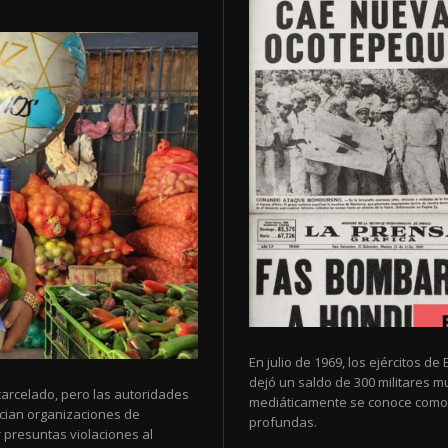
En julio de 1969, los ejércitos 
dejó un saldo de 300 militares 
arcelado, pero las autoridades
mediáticamente se conoce como 
cian organizaciones de
profundas.
 presuntas violaciones al