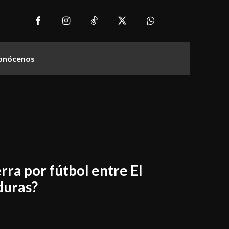
onócenos
rra por fútbol entre El
duras?