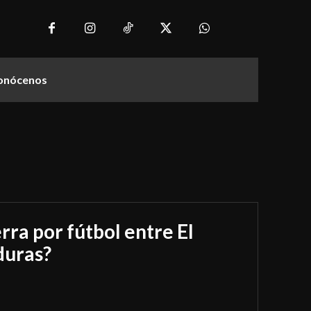
onócenos
rra por fútbol entre El
duras?