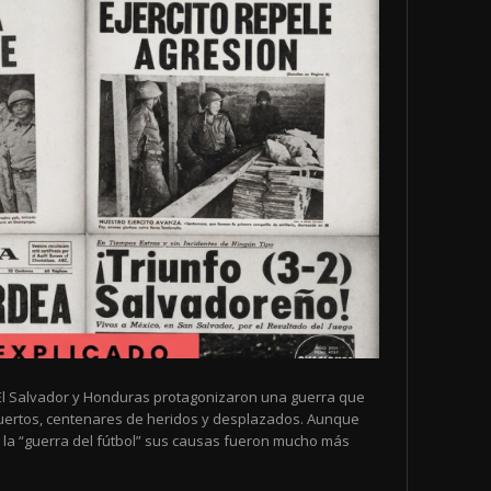
de El Salvador y Honduras protagonizaron una guerra que
muertos, centenares de heridos y desplazados. Aunque
la “guerra del fútbol” sus causas fueron mucho más