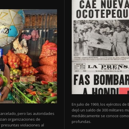
En julio de 1969, los ejércitos 
dejó un saldo de 300 militares 
arcelado, pero las autoridades
mediáticamente se conoce como 
cian organizaciones de
profundas.
 presuntas violaciones al