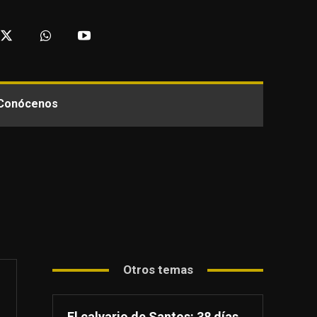
Conócenos
Otros temas
El calvario de Santos: 38 días