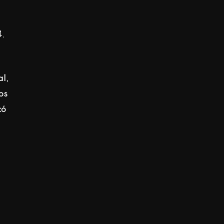
4,
al,
os
có