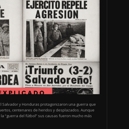
de El Salvador y Honduras protagonizaron una guerra que
muertos, centenares de heridos y desplazados. Aunque
la “guerra del fútbol” sus causas fueron mucho más