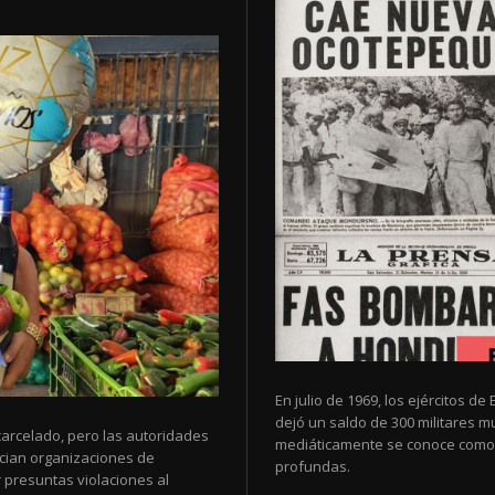
En julio de 1969, los ejércitos 
dejó un saldo de 300 militares 
arcelado, pero las autoridades
mediáticamente se conoce como 
cian organizaciones de
profundas.
 presuntas violaciones al