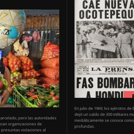
En julio de 1969, los ejércitos 
dejó un saldo de 300 militares 
arcelado, pero las autoridades
mediáticamente se conoce como 
cian organizaciones de
profundas.
 presuntas violaciones al