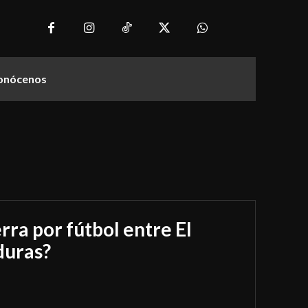
onócenos
rra por fútbol entre El
duras?