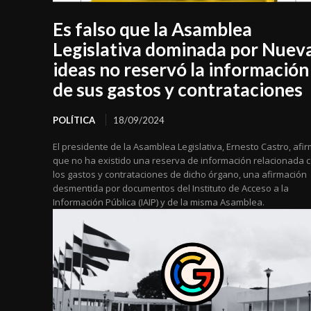
Es falso que la Asamblea
Legislativa dominada por Nuev
ideas no reservó la información
de sus gastos y contrataciones
POLÍTICA
18/09/2024
El presidente de la Asamblea Legislativa, Ernesto Castro, afi
que no ha existido una reserva de información relacionada 
los gastos y contrataciones de dicho órgano, una afirmación
desmentida por documentos del Instituto de Acceso a la
Información Pública (IAIP) y de la misma Asamblea.