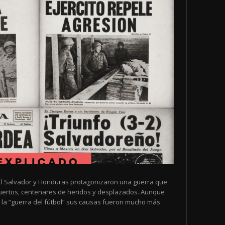
de El Salvador y Honduras protagonizaron una guerra que
muertos, centenares de heridos y desplazados. Aunque
la “guerra del fútbol” sus causas fueron mucho más