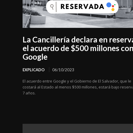
La Cancillería declara en reserv
el acuerdo de $500 millones co
Google
EXPLICADO
06/10/2023
El acuerdo entre Google y el Gobierno de El Salvador, que le
costará al Estado al menos $500 millones, estará bajo reserv
7 años.