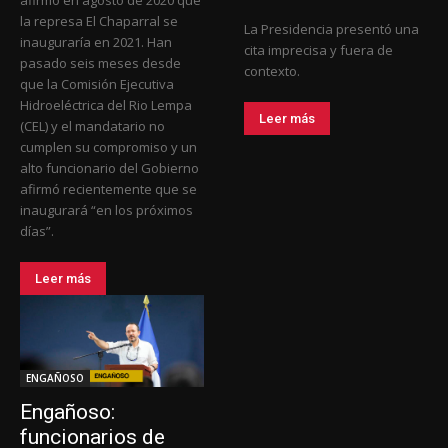
afirmó en agosto de 2020 que
la represa El Chaparral se
La Presidencia presentó una
inauguraría en 2021. Han
cita imprecisa y fuera de
pasado seis meses desde
contexto.
que la Comisión Ejecutiva
Hidroeléctrica del Rio Lempa
Leer más
(CEL) y el mandatario no
cumplen su compromiso y un
alto funcionario del Gobierno
afirmó recientemente que se
inaugurará “en los próximos
días”.
Leer más
ENGAÑOSO
Engañoso:
funcionarios de