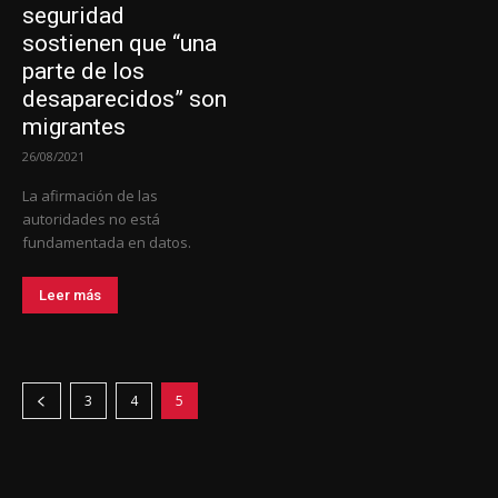
seguridad
sostienen que “una
parte de los
desaparecidos” son
migrantes
26/08/2021
La afirmación de las
autoridades no está
fundamentada en datos.
Leer más
3
4
5