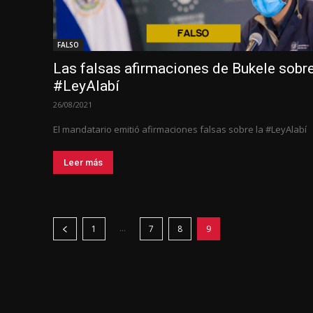
FALSO
Las falsas afirmaciones de Bukele sobre
#LeyAlabí
26/08/2021
El mandatario emitió afirmaciones falsas sobre la #LeyAlabí
Leer más
...
1
7
8
9