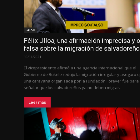
FALSO
Félix Ulloa, una afirmación imprecisa y o
falsa sobre la migración de salvadoreñ
10/11/2021
El vicepresidente afirmó a una agencia internacional que el
Gobierno de Bukele redujo la migración irregular y aseguró 
una caravana organizada por la Fundación Forever fue para
señalar que los salvadoreños ya no deben migrar.
Leer más