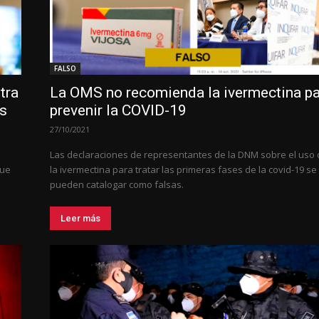
FALSO
tra
La OMS no recomienda la ivermectina p
os
prevenir la COVID-19
27/10/2021
Las declaraciones de representantes de la DNM sobre el uso
que
la ivermectina para tratar las primeras fases de la covid-19 se
pueden catalogar como falsas.
Leer más