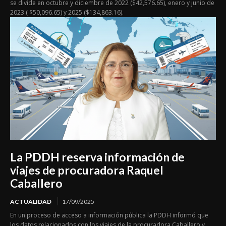
se divide en octubre y diciembre de 2022 ($42,576.65), enero y junio de
2023 ( $50,096.65) y 2025 ($134,863.16).
La PDDH reserva información de
viajes de procuradora Raquel
Caballero
ACTUALIDAD
17/09/2025
En un proceso de acceso a información pública la PDDH informó que
los datos relacionados con los viajes de la procuradora Caballero y