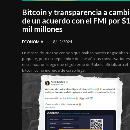
Bitcoin y transparencia a camb
de un acuerdo con el FMI por $1
mil millones
ECONOMÍA
18/12/2024
En marzo de 2021 se conoció que ambas partes negociaban 
paquete, pero en septiembre de ese año las conversaciones
entramparon luego que el gobierno de Bukele oficializara el
bitcóin como moneda de curso legal.