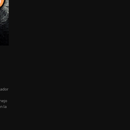
vador
nejo
n la