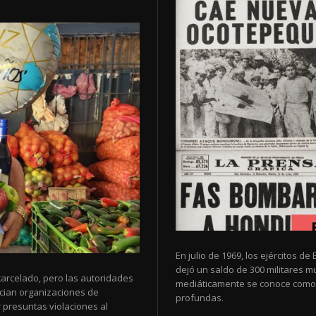
En julio de 1969, los ejércitos 
dejó un saldo de 300 militares 
arcelado, pero las autoridades
mediáticamente se conoce como 
cian organizaciones de
profundas.
 presuntas violaciones al