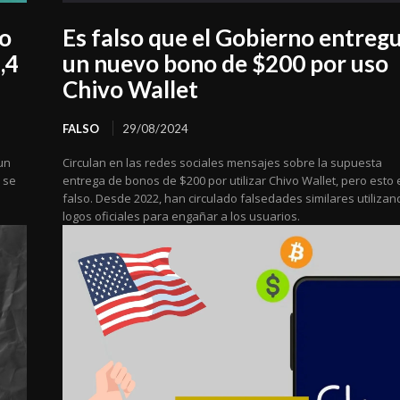
io
Es falso que el Gobierno entreg
,4
un nuevo bono de $200 por uso
Chivo Wallet
FALSO
29/08/2024
un
Circulan en las redes sociales mensajes sobre la supuesta
 se
entrega de bonos de $200 por utilizar Chivo Wallet, pero esto 
falso. Desde 2022, han circulado falsedades similares utilizan
logos oficiales para engañar a los usuarios.