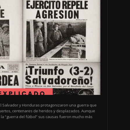
de El Salvador y Honduras protagonizaron una guerra que
muertos, centenares de heridos y desplazados. Aunque
la “guerra del fútbol” sus causas fueron mucho más