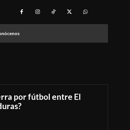
onócenos
rra por fútbol entre El
duras?