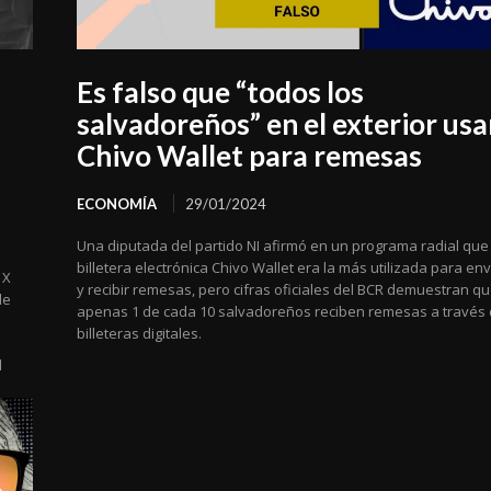
Es falso que “todos los
salvadoreños” en el exterior us
Chivo Wallet para remesas
ECONOMÍA
29/01/2024
Una diputada del partido NI afirmó en un programa radial que 
billetera electrónica Chivo Wallet era la más utilizada para env
 X
y recibir remesas, pero cifras oficiales del BCR demuestran q
de
apenas 1 de cada 10 salvadoreños reciben remesas a través
billeteras digitales.
l