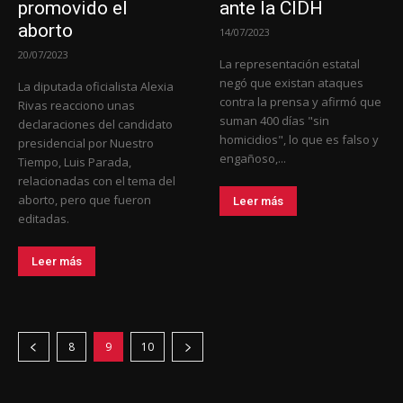
promovido el
ante la CIDH
aborto
14/07/2023
20/07/2023
La representación estatal
negó que existan ataques
La diputada oficialista Alexia
contra la prensa y afirmó que
Rivas reacciono unas
suman 400 días "sin
declaraciones del candidato
homicidios", lo que es falso y
presidencial por Nuestro
engañoso,...
Tiempo, Luis Parada,
relacionadas con el tema del
aborto, pero que fueron
Leer más
editadas.
Leer más
8
9
10