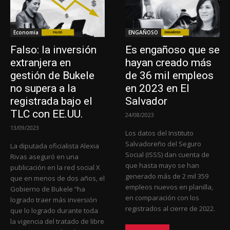
Economía
ENGAÑOSO
Falso: la inversión
Es engañoso que se
extranjera en
hayan creado más
gestión de Bukele
de 36 mil empleos
no supera a la
en 2023 en El
registrada bajo el
Salvador
TLC con EE.UU.
24/08/2023
13/09/2023
Los datos del Instituto
Salvadoreño del Seguro
La diputada oficialista Alexia
Social (ISSS) dan cuenta de
Rivas aseguró en una
que hasta mayo se han
publicación en la red social X
generado más de 2 mil 359
que en menos de dos años, el
empleos nuevos en planilla,
Gobierno de Bukele “ha
en comparación con los
logrado traer más inversión
registrados al cierre de 2022.
que lo logrado durante toda
la vigencia del tratado de libre