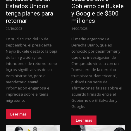
Estados Unidos
Gobierno de Bukele
tenga planes para
y Google de $500
retornar
millones
02/10/2023
14/09/2023
En su discurso del 15 de
El medio argentino La
septiembre, el presidente
Derecha Diario, que es
Nayib Bukele destacó la baja
conocido por desinformar y
de la migración y las
que una investigación de
intenciones de retorno como
Chequeado vincula con un
logros significativos de su
”consejero de la derecha
Administración, pero el
trumpista sudamericana”,
mandatario emitió
publicó una serie de
información engañosa e
afirmaciones falsas sobre el
imprecisa sobre el tema
acuerdo firmado entre el
migratorio.
Gobierno de El Salvador y
Google.
Leer más
Leer más