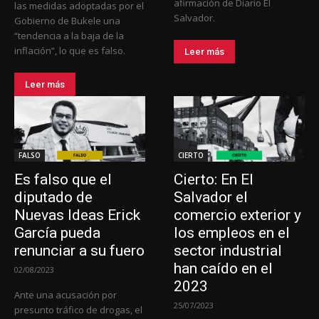
afirmación de Diario El
las medidas adoptadas por el
Salvador.
Gobierno de Bukele una
“tendencia a la baja de la
inflación”, lo que es falso.
Leer más
Leer más
FALSO
CIERTO
Es falso que el
Cierto: En El
diputado de
Salvador el
Nuevas Ideas Erick
comercio exterior y
García pueda
los empleos en el
renunciar a su fuero
sector industrial
han caído en el
02/08/2023
2023
Ante una acusación por
25/07/2023
presunto tráfico de drogas, el