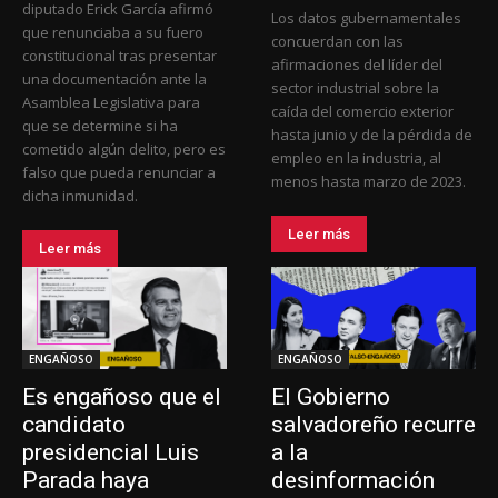
diputado Erick García afirmó
Los datos gubernamentales
que renunciaba a su fuero
concuerdan con las
constitucional tras presentar
afirmaciones del líder del
una documentación ante la
sector industrial sobre la
Asamblea Legislativa para
caída del comercio exterior
que se determine si ha
hasta junio y de la pérdida de
cometido algún delito, pero es
empleo en la industria, al
falso que pueda renunciar a
menos hasta marzo de 2023.
dicha inmunidad.
Leer más
Leer más
ENGAÑOSO
ENGAÑOSO
Es engañoso que el
El Gobierno
candidato
salvadoreño recurre
presidencial Luis
a la
Parada haya
desinformación