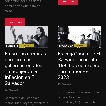
comercio”, pero los datos
Leer más
demuestran que esto es
falso.
Leer más
Economía
ENGAÑOSO
Falso: las medidas
Es engañoso que El
económicas
Salvador acumula
gubernamentales
158 días con «cero
no redujeron la
homicidios» en
inflación en El
2023
Salvador
16/08/2023
22/08/2023
Información publicada por la
Fiscalía General de la
La ministra de Economía,
República (FGR) desmiente la
María Luisa Hayem, atribuyó a