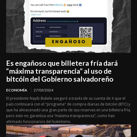
Es engañoso que billetera fría dará
“máxima transparencia” al uso de
bitcóin del Gobierno salvadoreño
ECONOMÍA
27/03/2024
El presidente Nayib Bukele aseguró a través de su cuenta de X que el
país continuará con el "programa" de compra diarias de bitcóin (BTC) y
que ha almacenado una gran parte de sus reservas en una billetera fría,
pero esto no garantiza una “máxima transparencia”, como han
afirmado funcionarios del bukelismo.