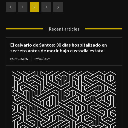
1
2
3
Recent articles
El calvario de Santos: 38 días hospitalizado en
secreto antes de morir bajo custodia estatal
ESPECIALES
29/07/2026