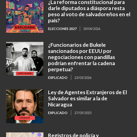
¿La reforma constitucional para
darle diputados a diáspora resta
peso al voto de salvadoreños en el
país?
ELECCIONES 2027
30/04/2026
¿Funcionarios de Bukele
sancionados por EEUU por
negociaciones con pandillas
podrían enfrentar la cadena
perpetua?
EXPLICADO
23/03/2026
Ley de Agentes Extranjeros de El
Salvador es similar a la de
Nicaragua
EXPLICADO
27/05/2025
Registros de policía y