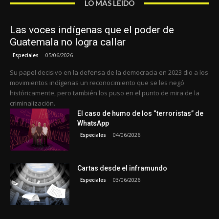
LO MÁS LEÍDO
Las voces indígenas que el poder de
Guatemala no logra callar
05/06/2026
Especiales
Su papel decisivo en la defensa de la democracia en 2023 dio a los
movimientos indígenas un reconocimiento que se les negó
históricamente, pero también los puso en el punto de mira de la
criminalización.
El caso de humo de los “terroristas” de
WhatsApp
04/06/2026
Especiales
Cartas desde el inframundo
03/06/2026
Especiales